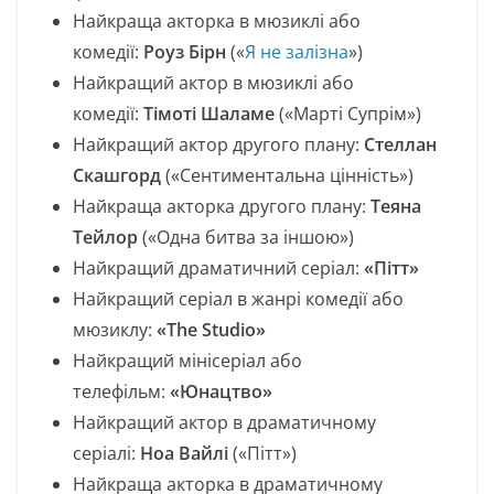
Найкраща акторка в мюзиклі або
комедії:
Роуз Бірн
(«
Я не залізна
»)
Найкращий актор в мюзиклі або
комедії:
Тімоті Шаламе
(«Марті Супрім»)
Найкращий актор другого плану:
Стеллан
Скашгорд
(«Сентиментальна цінність»)
Найкраща акторка другого плану:
Теяна
Тейлор
(«Одна битва за іншою»)
Найкращий драматичний серіал:
«Пітт»
Найкращий серіал в жанрі комедії або
мюзиклу:
«The Studio»
Найкращий мінісеріал або
телефільм:
«Юнацтво»
Найкращий актор в драматичному
серіалі:
Ноа Вайлі
(«Пітт»)
Найкраща акторка в драматичному