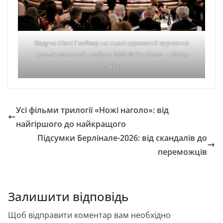
Ведуча Ніккі Глейзер на сцені церемонії вручення
премії «Золотий глобус» 2026 © Річ Полк — Getty
Images
Усі фільми трилогії «Ножі наголо»: від
найгіршого до найкращого
Підсумки Берлінале-2026: від скандалів до
переможців
Залишити відповідь
Щоб відправити коментар вам необхідно