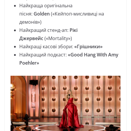
Найкраща оригінальна
пісня:
Golden
(«Кейпоп-мисливиці на
демонів»)
Найкращий стенд-ап:
Рікі
Джервейс
(«Mortality»)
Найкращі касові збори:
«Грішники»
Найкращий подкаст:
«Good Hang With Amy
Poehler»