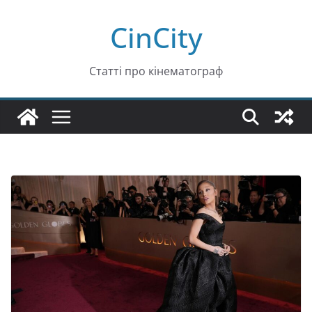
Перейти
CinCity
до
вмісту
Статті про кінематограф