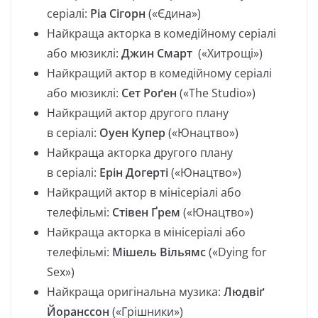
серіалі:
Ріа Сігорн
(«Єдина»)
Найкраща акторка в комедійному серіалі
або мюзиклі:
Джин Смарт
(«Хитрощі»)
Найкращий актор в комедійному серіалі
або мюзиклі:
Сет Роґен
(«The Studio»)
Найкращий актор другого плану
в серіалі:
Оуен Купер
(«Юнацтво»)
Найкраща акторка другого плану
в серіалі:
Ерін Догерті
(«Юнацтво»)
Найкращий актор в мінісеріалі або
телефільмі:
Стівен Ґрем
(«Юнацтво»)
Найкраща акторка в мінісеріалі або
телефільмі:
Мішель Вільямс
(«Dying for
Sex»)
Найкраща оригінальна музика:
Людвіґ
Йоранссон
(«Грішники»)