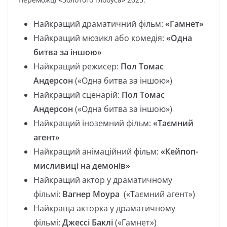
Найкращий драматичний фільм:
«Гамнет»
Найкращий мюзикл або комедія:
«Одна
битва за іншою»
Найкращий режисер:
Пол Томас
Андерсон
(«Одна битва за іншою»)
Найкращий сценарій:
Пол Томас
Андерсон
(«Одна битва за іншою»)
Найкращий іноземний фільм:
«Таємний
агент»
Найкращий анімаційний фільм:
«Кейпоп-
мисливиці на демонів»
Найкращий актор у драматичному
фільмі:
Вагнер Моура
(«Таємний агент»)
Найкраща акторка у драматичному
фільмі:
Джессі Баклі
(«Гамнет»)