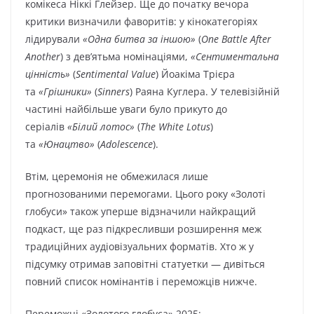
комікеса Ніккі Глейзер. Ще до початку вечора
критики визначили фаворитів: у кінокатегоріях
лідирували
«Одна битва за іншою»
(
One Battle After
Another
) з дев’ятьма номінаціями,
«Сентиментальна
цінність»
(
Sentimental Value
) Йоакіма Трієра
та
«Грішники»
(
Sinners
) Раяна Куглера. У телевізійній
частині найбільше уваги було прикуто до
серіалів
«Білий лотос»
(
The White Lotus
)
та
«Юнацтво»
(
Adolescence
).
Втім, церемонія не обмежилася лише
прогнозованими перемогами. Цього року «Золоті
глобуси» також уперше відзначили найкращий
подкаст, ще раз підкресливши розширення меж
традиційних аудіовізуальних форматів. Хто ж у
підсумку отримав заповітні статуетки — дивіться
повний список номінантів і переможців нижче.
Переможці «Золотого глобуса» 2025: