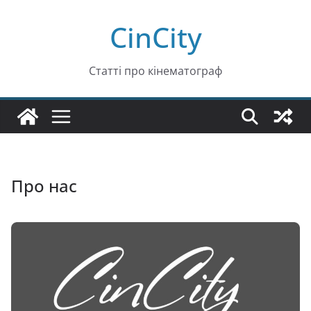
Перейти
CinCity
до
вмісту
Статті про кінематограф
Про нас