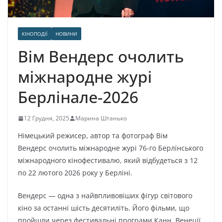
КІНОПОДІЇ
НОВИНИ
Вім Вендерс очолить
міжнародне журі
Берлінале-2026
12 Грудня, 2025
Марина Штанько
Німецький режисер, автор та фотограф Вім
Вендерс очолить міжнародне журі 76-го Берлінського
міжнародного кінофестивалю, який відбудеться з 12
по 22 лютого 2026 року у Берліні.
Вендерс — одна з найвпливовіших фігур світового
кіно за останні шість десятиліть. Його фільми, що
пройшли через фестивальні програми Канн, Венеції