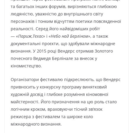
та багатьох інших форумів, вирізняються глибокою
людяністю, уважністю до внутрішнього світу
персонажів і тонким відчуттям поетики повсякденної
реальності. Серед його найвідоміших робіт
—
«Париж,Техас»
і
«Небо над Берліном»
, а також
документальні проєкти, що здобували міжнародне
визнання. У 2015 році Вендерс отримав Золотого
почесного Ведмедя Берлінале за внесок у
кіномистецтво.
Організатори фестивалю підкреслюють, що Вендерс
привносить у конкурсну програму винятковий
художній досвід і глибоке розуміння кіномовної
майстерності. Його призначення на цю роль стало
логічним кроком, враховуючи тісний зв’язок
режисера з фестивалем та широке коло
міжнародного визнання.