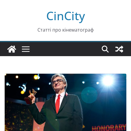
Перейти
CinCity
до
вмісту
Статті про кінематограф