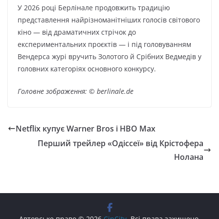
У 2026 році Берлінале продовжить традицію
представлення найрізноманітніших голосів світового
кіно — від драматичних стрічок до
експериментальних проєктів — і під головуванням
Вендерса журі вручить Золотого й Срібних Ведмедів у
головних категоріях основного конкурсу.
Головне зображення: © berlinale.de
Netflix купує Warner Bros і HBO Max
Перший трейлер «Одіссеї» від Крістофера
Нолана
Авторське право © 2026
CinCity
. Всі права захищено.