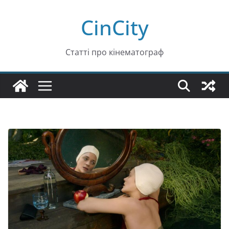
Перейти
CinCity
до
вмісту
Статті про кінематограф