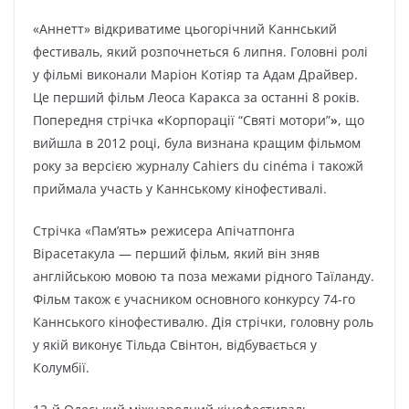
«Аннетт» відкриватиме цьогорічний Каннський
фестиваль, який розпочнеться 6 липня. Головні ролі
у фільмі виконали Маріон Котіяр та Адам Драйвер.
Це перший фільм Леоса Каракса за останні 8 років.
Попередня стрічка
«
Корпорації “Святі мотори”
»
, що
вийшла в 2012 році, була визнана кращим фільмом
року за версією журналу Cahiers du cinéma і такожй
приймала участь у Каннському кінофестивалі.
Стрічка «Пам’ять
»
режисера Апічатпонга
Вірасетакула — перший фільм, який він зняв
англійською мовою та поза межами рідного Таїланду.
Фільм також є учасником основного конкурсу 74-го
Каннського кінофестивалю. Дія стрічки, головну роль
у якій виконує Тільда Свінтон, відбувається у
Колумбії.