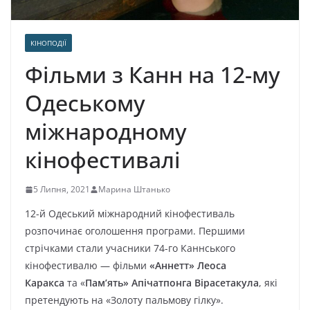
КІНОПОДІЇ
Фільми з Канн на 12-му
Одеському
міжнародному
кінофестивалі
5 Липня, 2021
Марина Штанько
12-й Одеський міжнародний кінофестиваль
розпочинає оголошення програми. Першими
стрічками стали учасники 74-го Каннського
кінофестивалю — фільми
«Аннетт» Леоса
Каракса
та «
Пам’ять» Апічатпонга Вірасетакула
, які
претендують на «Золоту пальмову гілку».